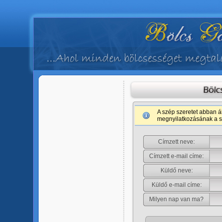
A szép szeretet abban á
megnyilatkozásának a s
Címzett neve:
Címzett e-mail címe:
Küldő neve:
Küldő e-mail címe:
Milyen nap van ma?