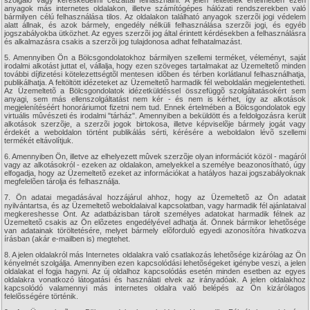
szolgáló vagy kereskedelmi célzattal felhasználni. A jelen feltételek értelmében ezen
anyagok más internetes oldalakon, illetve számítógépes hálózati rendszerekben való
bármilyen célú felhasználása tilos. Az oldalakon található anyagok szerzõi jogi védelem
alatt állnak, és azok bármely, engedély nélküli felhasználása szerzõi jogi, és egyéb
jogszabályokba ütközhet. Az egyes szerzõi jog által érintett kérdésekben a felhasználásra
és alkalmazásra csakis a szerzõi jog tulajdonosa adhat felhatalmazást.
5. Amennyiben Ön a Bölcsgondolatokhoz bármilyen szellemi terméket, véleményt, saját
irodalmi alkotást juttat el, vállalja, hogy ezen szöveges tartalmakat az Üzemeltetõ minden
további díjfizetési kötelezettségtõl mentesen idõben és térben korlátlanul felhasználhatja,
publikálhatja. A feltöltött idézeteket az Üzemeltetõ harmadik fél weboldalán megjelentetheti.
Az Üzemeltetõ a Bölcsgondolatok idézetküldéssel összefüggõ szolgáltatásokért sem
anyagi, sem más ellenszolgáltatást nem kér - és nem is kérhet, így az alkotások
megjelenítéséért honoráriumot fizetni nem tud. Ennek értelmében a Bölcsgondolatok egy
virtuális mûvészeti és irodalmi "tárház". Amennyiben a beküldött és a feldolgozásra került
alkotások szerzõje, a szerzõi jogok birtokosa, illetve képviselõje bármely jogát vagy
érdekét a weboldalon történt publikálás sérti, kérésére a weboldalon lévõ szellemi
termékét eltávolítjuk.
6. Amennyiben Ön, illetve az elhelyezett mûvek szerzõje olyan információt közöl - magáról
vagy az alkotásokról - ezeken az oldalakon, amelyekkel a személye beazonosítható, úgy
elfogadja, hogy az Üzemeltetõ ezeket az információkat a hatályos hazai jogszabályoknak
megfelelõen tárolja és felhasználja.
7. Ön adatai megadásával hozzájárul ahhoz, hogy az Üzemeltetõ az Ön adatait
nyilvántartsa, és az Üzemeltetõ weboldalaival kapcsolatban, vagy harmadik fél ajánlataival
megkereshesse Önt. Az adatbázisban tárolt személyes adatokat harmadik félnek az
Üzemeltetõ csakis az Ön elõzetes engedélyével adhatja át. Önnek bármikor lehetõsége
van adatainak töröltetésére, melyet bármely elõforduló egyedi azonosítóra hivatkozva
írásban (akár e-mailben is) megtehet.
8. A jelen oldalakról más Internetes oldalakra való csatlakozás lehetõsége kizárólag az Ön
kényelmét szolgálja. Amennyiben ezen kapcsolódási lehetõségeket igénybe veszi, a jelen
oldalakat el fogja hagyni. Az új oldalhoz kapcsolódás esetén minden esetben az egyes
oldalakra vonatkozó látogatási és használati elvek az irányadóak. A jelen oldalakhoz
kapcsolódó valamennyi más internetes oldalra való belépés az Ön kizárólagos
felelõsségére történik.