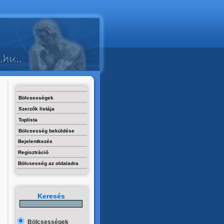
Bölcsességek
Szerzők listája
Toplista
Bölcsesség beküldése
Bejelentkezés
Regisztráció
Bölcsesség az oldaladra
Keresés
Bölcsességek