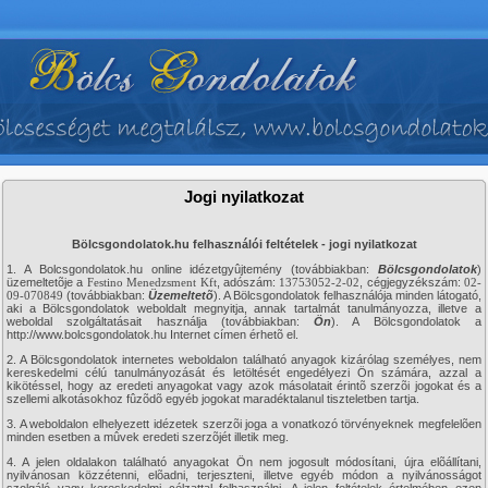
Jogi nyilatkozat
Bölcsgondolatok.hu felhasználói feltételek - jogi nyilatkozat
1. A Bolcsgondolatok.hu online idézetgyûjtemény (továbbiakban:
Bölcsgondolatok
)
üzemeltetõje a
Festino Menedzsment Kft
, adószám:
13753052-2-02
, cégjegyzékszám:
02-
09-070849
(továbbiakban:
Üzemeltetõ
). A Bölcsgondolatok felhasználója minden látogató,
aki a Bölcsgondolatok weboldalt megnyitja, annak tartalmát tanulmányozza, illetve a
weboldal szolgáltatásait használja (továbbiakban:
Ön
). A Bölcsgondolatok a
http://www.bolcsgondolatok.hu Internet címen érhetõ el.
2. A Bölcsgondolatok internetes weboldalon található anyagok kizárólag személyes, nem
kereskedelmi célú tanulmányozását és letöltését engedélyezi Ön számára, azzal a
kikötéssel, hogy az eredeti anyagokat vagy azok másolatait érintõ szerzõi jogokat és a
szellemi alkotásokhoz fûzõdõ egyéb jogokat maradéktalanul tiszteletben tartja.
3. A weboldalon elhelyezett idézetek szerzõi joga a vonatkozó törvényeknek megfelelõen
minden esetben a mûvek eredeti szerzõjét illetik meg.
4. A jelen oldalakon található anyagokat Ön nem jogosult módosítani, újra elõállítani,
nyilvánosan közzétenni, elõadni, terjeszteni, illetve egyéb módon a nyilvánosságot