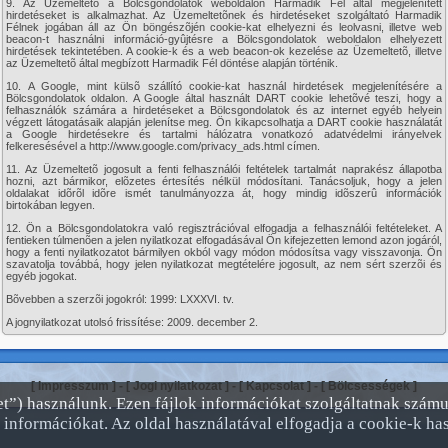
9. Az Üzemeltetõ a Bölcsgondolatok weboldalon Harmadik Fél által megjelenített
hirdetéseket is alkalmazhat. Az Üzemeltetõnek és hirdetéseket szolgáltató Harmadik
Félnek jogában áll az Ön böngészõjén cookie-kat elhelyezni és leolvasni, illetve web
beacon-t használni információ-gyûjtésre a Bölcsgondolatok weboldalon elhelyezett
hirdetések tekintetében. A cookie-k és a web beacon-ok kezelése az Üzemeltetõ, illetve
az Üzemeltetõ által megbízott Harmadik Fél döntése alapján történik.
10. A Google, mint külsõ szállító cookie-kat használ hirdetések megjelenítésére a
Bölcsgondolatok oldalon. A Google által használt DART cookie lehetõvé teszi, hogy a
felhasználók számára a hirdetéseket a Bölcsgondolatok és az internet egyéb helyein
végzett látogatásaik alapján jelenítse meg. Ön kikapcsolhatja a DART cookie használatát
a Google hirdetésekre és tartalmi hálózatra vonatkozó adatvédelmi irányelvek
felkeresésével a http://www.google.com/privacy_ads.html címen.
11. Az Üzemeltetõ jogosult a fenti felhasználói feltételek tartalmát naprakész állapotba
hozni, azt bármikor, elõzetes értesítés nélkül módosítani. Tanácsoljuk, hogy a jelen
oldalakat idõrõl idõre ismét tanulmányozza át, hogy mindig idõszerû információk
birtokában legyen.
12. Ön a Bölcsgondolatokra való regisztrációval elfogadja a felhasználói feltételeket. A
fentieken túlmenõen a jelen nyilatkozat elfogadásával Ön kifejezetten lemond azon jogáról,
hogy a fenti nyilatkozatot bármilyen okból vagy módon módosítsa vagy visszavonja. Ön
szavatolja továbbá, hogy jelen nyilatkozat megtételére jogosult, az nem sért szerzõi és
egyéb jogokat.
Bõvebben a szerzõi jogokról: 1999: LXXXVI. tv.
A jognyilatkozat utolsó frissítése: 2009. december 2.
[
Impresszum
] - [
Jogi nyilatkozat
] - [
Kapcsolat
] - [
Bölcsességek
]
ket”) használunk. Ezen fájlok információkat szolgáltatnak szám
 információkat. Az oldal használatával elfogadja a cookie-k has