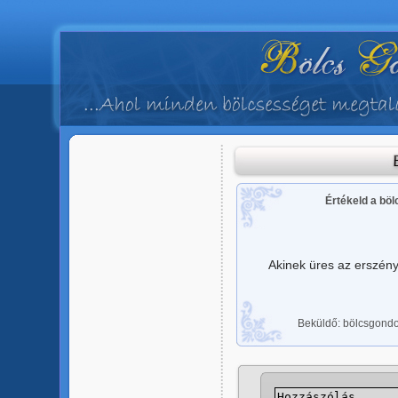
Értékeld a bö
Akinek üres az erszénye
Beküldő: bölcsgondol