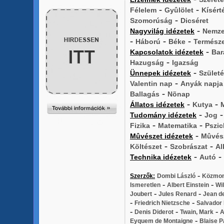
-
-
Félelem
Gyûlölet
Kísért
-
Szomorúság
Dicséret
-
Nagyvilág idézetek
Nemze
-
-
-
Háború
Béke
Termész
-
Kapcsolatok idézetek
Bar
-
Hazugság
Igazság
-
Ünnepek idézetek
Szület
-
Valentin nap
Anyák napja
-
Ballagás
Nõnap
-
-
Állatos idézetek
Kutya
-
Tudomány idézetek
Jog
-
-
Fizika
Matematika
Pszic
-
Mûvészet idézetek
Mûvés
-
-
Költészet
Szobrászat
Al
-
-
Technika idézetek
Autó
-
Szerzők:
Dombi László
Közmo
-
-
Ismeretlen
Albert Einstein
Wi
-
-
Joubert
Jules Renard
Jean de
-
-
Friedrich Nietzsche
Salvador 
-
-
-
Denis Diderot
Twain, Mark
A
-
Eyquem de Montaigne
Blaise P