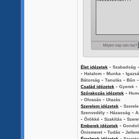
Milyen nap van ma?
-
Élet idézetek
Szabadság
-
-
-
Hatalom
Munka
Igazs
-
-
Bátorság
Tanulás
Bûn
-
-
Család idézetek
Gyerek
-
Szórakozás idézetek
Hum
-
-
Olvasás
Utazás
-
Szerelem idézetek
Szerel
-
-
Szenvedély
Házasság
A
-
-
-
Örökké
Szakítás
Szere
-
Emberek idézetek
Gondol
-
-
Önismeret
Tudás
Jellem
-
Érzelmek idézetek
Szerete