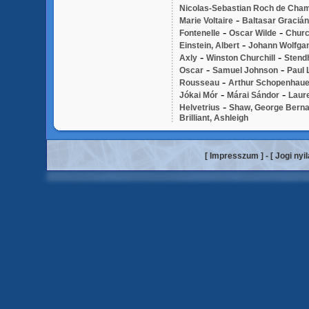
Nicolas-Sebastian Roch de Cha
-
Marie Voltaire
Baltasar Gracián
-
-
Fontenelle
Oscar Wilde
Churc
-
Einstein, Albert
Johann Wolfga
-
-
Axly
Winston Churchill
Stend
-
-
Oscar
Samuel Johnson
Paul 
-
Rousseau
Arthur Schopenhaue
-
-
Jókai Mór
Márai Sándor
Laure
-
Helvetrius
Shaw, George Bern
Brilliant, Ashleigh
[
Impresszum
] - [
Jogi nyi