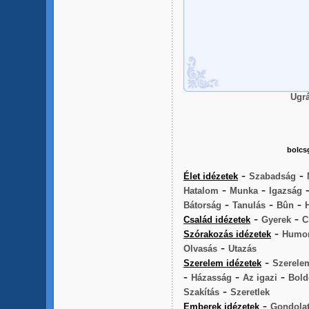
Ugrá
bolcs
-
-
Élet idézetek
Szabadság
-
-
Hatalom
Munka
Igazság
-
-
-
Bátorság
Tanulás
Bûn
-
-
Család idézetek
Gyerek
C
-
Szórakozás idézetek
Humo
-
Olvasás
Utazás
-
Szerelem idézetek
Szerele
-
-
-
Házasság
Az igazi
Bold
-
Szakítás
Szeretlek
-
Emberek idézetek
Gondola