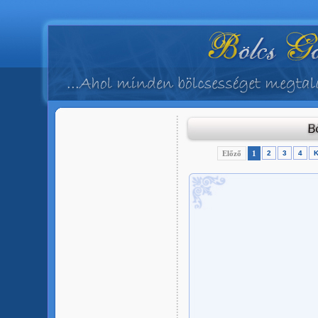
Előző
1
2
3
4
K