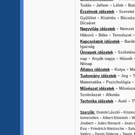
-
-
-
Tudás
Jellem
Lélek
But
-
Érzelmek idézetek
Szeretet
-
-
Gyûlölet
Kísértés
Búcsúz
Dicséret
-
Nagyvilág idézetek
Nemzet
-
-
Háború
Béke
Természet
-
Kapcsolatok idézetek
Barát
Igazság
-
Ünnepek idézetek
Születés
-
-
nap
Anyák napja
Húsvét
Nõnap
-
-
Állatos idézetek
Kutya
Ma
-
-
Tudomány idézetek
Jog
T
-
Matematika
Pszichológia
-
Mûvészet idézetek
Mûvésze
-
Szobrászat
Alkotás
-
-
Technika idézetek
Autó
T
-
Szerzők:
Dombi László
Közmo
-
-
Ismeretlen
Albert Einstein
W
-
-
Joubert
Jules Renard
Jean d
-
-
Éva
Friedrich Nietzsche
Sal
-
-
Valéry
Denis Diderot
Twain,