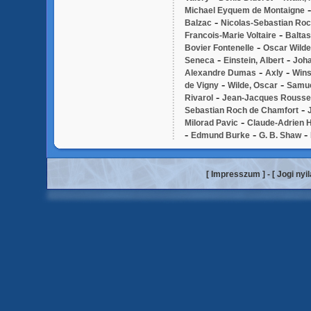
Michael Eyquem de Montaigne
-
Balzac
Nicolas-Sebastian Ro
-
Francois-Marie Voltaire
Baltas
-
Bovier Fontenelle
Oscar Wilde
-
-
Seneca
Einstein, Albert
Joha
-
-
Alexandre Dumas
Axly
Wins
-
-
de Vigny
Wilde, Oscar
Samue
-
Rivarol
Jean-Jacques Rouss
-
Sebastian Roch de Chamfort
-
Milorad Pavic
Claude-Adrien H
-
-
-
Edmund Burke
G. B. Shaw
[
Impresszum
] - [
Jogi nyi