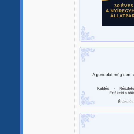
A gondolat még nem cs
Küldés
-
Részlet
Értékeld a bö
Értékelés