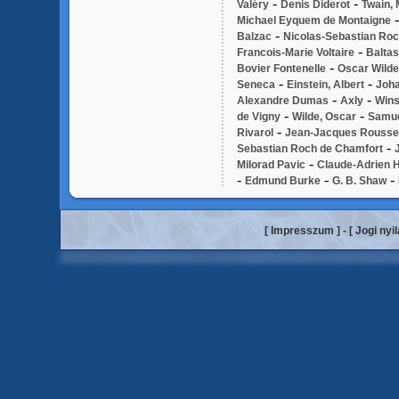
-
-
Valéry
Denis Diderot
Twain,
Michael Eyquem de Montaigne
-
Balzac
Nicolas-Sebastian Ro
-
Francois-Marie Voltaire
Baltas
-
Bovier Fontenelle
Oscar Wilde
-
-
Seneca
Einstein, Albert
Joha
-
-
Alexandre Dumas
Axly
Wins
-
-
de Vigny
Wilde, Oscar
Samue
-
Rivarol
Jean-Jacques Rouss
-
Sebastian Roch de Chamfort
-
Milorad Pavic
Claude-Adrien H
-
-
-
Edmund Burke
G. B. Shaw
[
Impresszum
] - [
Jogi nyi