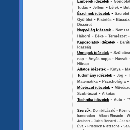
-
Emberek idézetek
Gondola
-
-
-
Tudás
Jellem
Lélek
But
-
Érzelmek idézetek
Szeretet
-
-
Gyûlölet
Kísértés
Búcsúz
Dicséret
-
Nagyvilág idézetek
Nemzet
-
-
Háború
Béke
Természet
-
Kapcsolatok idézetek
Barát
Igazság
-
Ünnepek idézetek
Születés
-
-
nap
Anyák napja
Húsvét
Nõnap
-
-
Állatos idézetek
Kutya
Ma
-
-
Tudomány idézetek
Jog
T
-
Matematika
Pszichológia
-
Mûvészet idézetek
Mûvésze
-
Szobrászat
Alkotás
-
-
Technika idézetek
Autó
T
-
Szerzők:
Dombi László
Közmo
-
-
Ismeretlen
Albert Einstein
W
-
-
Joubert
Jules Renard
Jean d
-
-
Éva
Friedrich Nietzsche
Sal