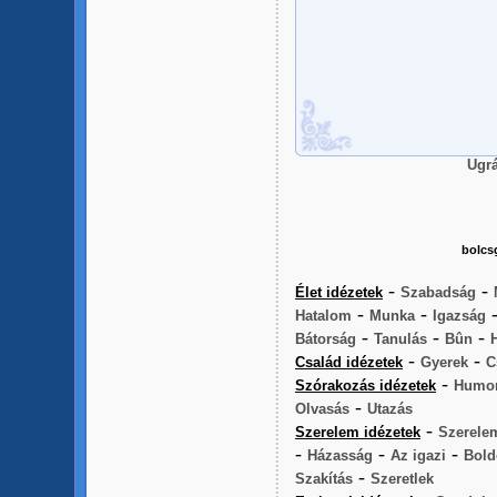
Ugrá
bolcs
-
-
Élet idézetek
Szabadság
-
-
Hatalom
Munka
Igazság
-
-
-
Bátorság
Tanulás
Bûn
-
-
Család idézetek
Gyerek
C
-
Szórakozás idézetek
Humo
-
Olvasás
Utazás
-
Szerelem idézetek
Szerele
-
-
-
Házasság
Az igazi
Bold
-
Szakítás
Szeretlek