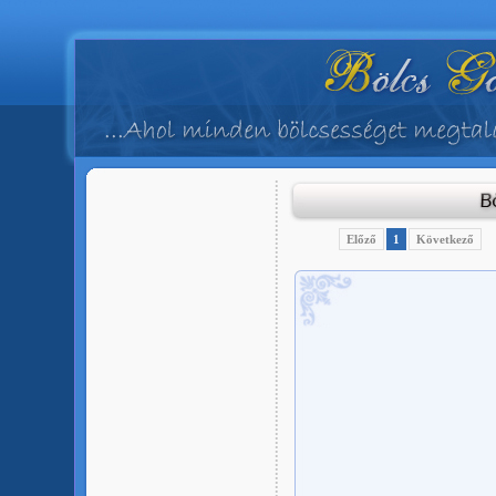
Előző
1
Következő