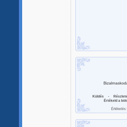
Bizalmaskodá
Küldés
-
Részlet
Értékeld a bö
Értékelés: