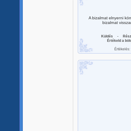
A bizalmat elnyerni kö
bizalmat vissz
Küldés
-
Rész
Értékeld a bö
Értékelés: