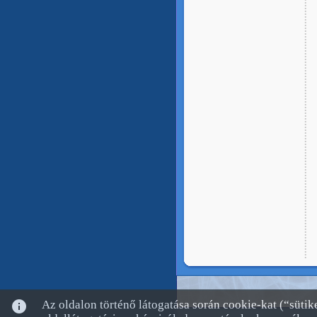
info
Az oldalon történő látogatása során cookie-kat (“süti