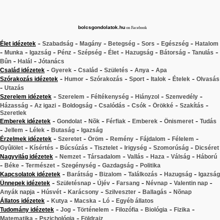
bolcsgondolatok.hu
on Facebook
-
-
-
-
-
-
Élet idézetek
Szabadság
Magány
Betegség
Sors
Egészség
Hatalom
-
-
-
-
-
-
-
-
-
Munka
Igazság
Pénz
Szépség
Élet
Hazugság
Bátorság
Tanulás
-
-
Bûn
Halál
Jótanács
-
-
-
-
-
Család idézetek
Gyerek
Család
Születés
Anya
Apa
-
-
-
-
-
-
Szórakozás idézetek
Humor
Szórakozás
Sport
Italok
Ételek
Olvasás
-
Utazás
-
-
-
-
-
Szerelem idézetek
Szerelem
Féltékenység
Hiányzol
Szenvedély
-
-
-
-
-
-
-
Házasság
Az igazi
Boldogság
Csalódás
Csók
Örökké
Szakítás
Szeretlek
-
-
-
-
-
-
Emberek idézetek
Gondolat
Nõk
Férfiak
Emberek
Önismeret
Tudás
-
-
-
-
Jellem
Lélek
Butaság
Igazság
-
-
-
-
-
-
Érzelmek idézetek
Szeretet
Öröm
Remény
Fájdalom
Félelem
-
-
-
-
-
-
Gyûlölet
Kísértés
Búcsúzás
Tisztelet
Irigység
Szomorúság
Dicséret
-
-
-
-
-
-
Nagyvilág idézetek
Nemzet
Társadalom
Vallás
Haza
Válság
Háború
-
-
-
-
-
Béke
Természet
Szegénység
Gazdagság
Politika
-
-
-
-
-
Kapcsolatok idézetek
Barátság
Bizalom
Találkozás
Hazugság
Igazság
-
-
-
-
-
-
Ünnepek idézetek
Születésnap
Újév
Farsang
Névnap
Valentin nap
-
-
-
-
-
Anyák napja
Húsvét
Karácsony
Szilveszter
Ballagás
Nõnap
-
-
-
-
Állatos idézetek
Kutya
Macska
Ló
Egyéb állatos
-
-
-
-
-
-
Tudomány idézetek
Jog
Történelem
Filozófia
Biológia
Fizika
-
-
Matematika
Pszichológia
Földrajz