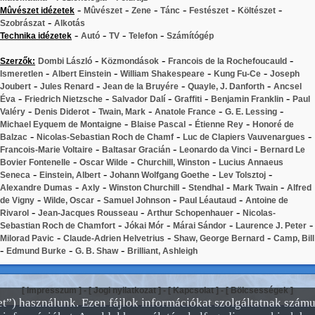
-
-
-
-
-
-
Mûvészet idézetek
Mûvészet
Zene
Tánc
Festészet
Költészet
-
Szobrászat
Alkotás
-
-
-
-
Technika idézetek
Autó
TV
Telefon
Számítógép
-
-
-
Szerzők:
Dombi László
Közmondások
Francois de la Rochefoucauld
-
-
-
-
Ismeretlen
Albert Einstein
William Shakespeare
Kung Fu-Ce
Joseph
-
-
-
-
Joubert
Jules Renard
Jean de la Bruyére
Quayle, J. Danforth
Ancsel
-
-
-
-
-
Éva
Friedrich Nietzsche
Salvador Dalí
Graffiti
Benjamin Franklin
Paul
-
-
-
-
-
Valéry
Denis Diderot
Twain, Mark
Anatole France
G. E. Lessing
-
-
-
Michael Eyquem de Montaigne
Blaise Pascal
Étienne Rey
Honoré de
-
-
-
Balzac
Nicolas-Sebastian Roch de Chamf
Luc de Clapiers Vauvenargues
-
-
-
Francois-Marie Voltaire
Baltasar Gracián
Leonardo da Vinci
Bernard Le
-
-
-
Bovier Fontenelle
Oscar Wilde
Churchill, Winston
Lucius Annaeus
-
-
-
-
Seneca
Einstein, Albert
Johann Wolfgang Goethe
Lev Tolsztoj
-
-
-
-
-
Alexandre Dumas
Axly
Winston Churchill
Stendhal
Mark Twain
Alfred
-
-
-
-
de Vigny
Wilde, Oscar
Samuel Johnson
Paul Léautaud
Antoine de
-
-
-
Rivarol
Jean-Jacques Rousseau
Arthur Schopenhauer
Nicolas-
-
-
-
-
Sebastian Roch de Chamfort
Jókai Mór
Márai Sándor
Laurence J. Peter
-
-
-
Milorad Pavic
Claude-Adrien Helvetrius
Shaw, George Bernard
Camp, Bill
-
-
-
Edmund Burke
G. B. Shaw
Brilliant, Ashleigh
[
Impresszum
] - [
Jogi nyilatkozat
] - [
Kapcsolat
] - [
Bölcsességek
]
ket”) használunk. Ezen fájlok információkat szolgáltatnak szám