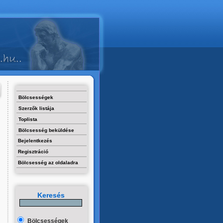
Bölcsességek
Szerzők listája
Toplista
Bölcsesség beküldése
Bejelentkezés
Regisztráció
Bölcsesség az oldaladra
Keresés
Bölcsességek